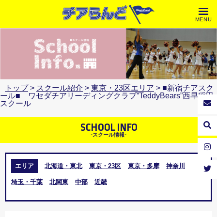
MENU
トップ
>
スクール紹介
>
東京・23区エリア
> ■新宿チアスク
ール■ ワセダチアリーディングクラブ”TeddyBears”西早稲田
スクール
SCHOOL INFO
-スクール情報-
エリア
北海道・東北
東京・23区
東京・多摩
神奈川
埼玉・千葉
北関東
中部
近畿