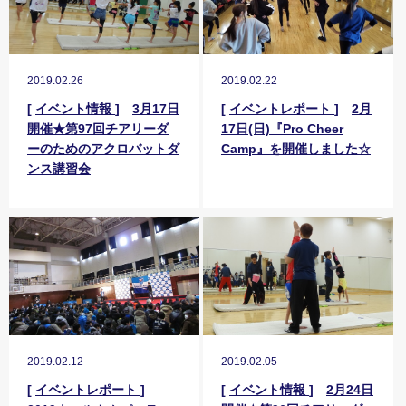
2019.02.26
2019.02.22
[
イベント情報
]
3月17日
[
イベントレポート
]
2月
開催★第97回チアリーダ
17日(日)『Pro Cheer
ーのためのアクロバットダ
Camp』を開催しました☆
ンス講習会
2019.02.12
2019.02.05
[
イベントレポート
]
[
イベント情報
]
2月24日