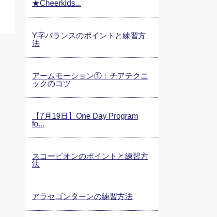
★Cheerkids...
Y字バランスのポイントと練習方
法
アームモーション①：チアテクニ
ックのコツ
【7月19日】One Day Program
fo...
スコーピオンのポイントと練習方
法
アラセゴンターンの練習方法