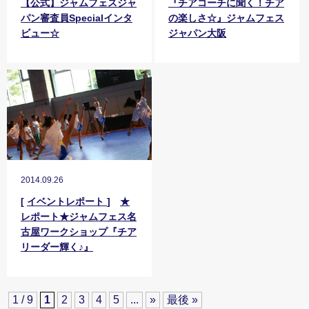
【公式】ジャムフェスジャ
『チアコーチに聞く！チア
パン審査員Specialインタ
の楽しさ☆』ジャムフェス
ビュー☆
ジャパン大阪
2014.09.26
[
イベントレポート
]
★
レポート★ジャムフェス名
古屋ワークショップ『チア
リーダー輝く♪』
1 / 9
1
2
3
4
5
...
»
最後 »