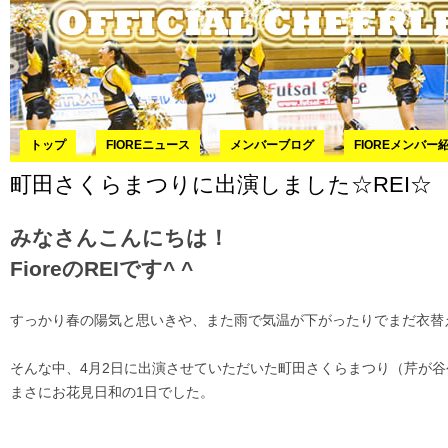
コ
トップ
FIOREニュース
メンバーブログ
FIOREメンバー
町田さくらまつりに出演しました☆REI☆
みなさんこんにちは！
FioreのREIです^ ^
すっかり春の陽気と思いきや、また雨で気温が下がったりでまだ衣替えは
そんな中、4月2日に出演させていただいた町田さくらまつり（芹が
まさにお花見日和の1日でした。