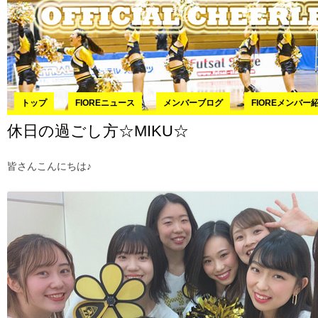
コ
トップ
FIOREニュース
メンバーブログ
FIOREメンバー
休日の過ごし方☆MIKU☆
皆さんこんにちは♪